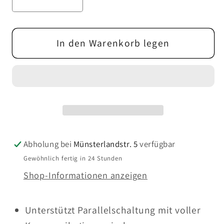
V
E
r
r
e
e
e
r
i
i
r
h
s
s
r
ö
In den Warenkorb legen
i
h
n
e
g
d
e
i
r
e
e
M
d
e
Abholung bei
Münsterlandstr. 5
verfügbar
i
n
Gewöhnlich fertig in 24 Stunden
e
g
Shop-Informationen anzeigen
M
e
e
f
n
ü
Unterstützt Parallelschaltung mit voller
g
r