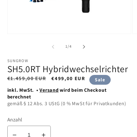
Medien
Me
1
2
in
in
von
1
/
4
Modal
Mo
öffnen
öf
SUNGROW
SH5.0RT Hybridwechselrichter
N
€1.459,00 EUR
V
€499,00 EUR
Sale
o
e
inkl. MwSt. •
Versand
wird beim Checkout
r
r
berechnet
m
k
gemäß § 12 Abs. 3 UStG (0 % MwSt für Privatkunden)
a
a
l
u
e
f
Anzahl
r
s
P
p