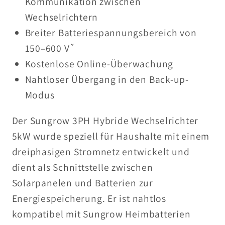
Kommunikation zwischen
e
S
Wechselrichtern
f
H
Breiter Batteriespannungsbereich von
ü
5
150–600 Vٚ
r
.
S
0
Kostenlose Online-Überwachung
H
R
Nahtloser Übergang in den Back-up-
5
T
Modus
.
H
0
y
Der Sungrow 3PH Hybride Wechselrichter
R
b
5kW wurde speziell für Haushalte mit einem
T
r
dreiphasigen Stromnetz entwickelt und
H
i
dient als Schnittstelle zwischen
y
d
Solarpanelen und Batterien zur
b
w
r
e
Energiespeicherung. Er ist nahtlos
i
c
kompatibel mit Sungrow Heimbatterien
d
h