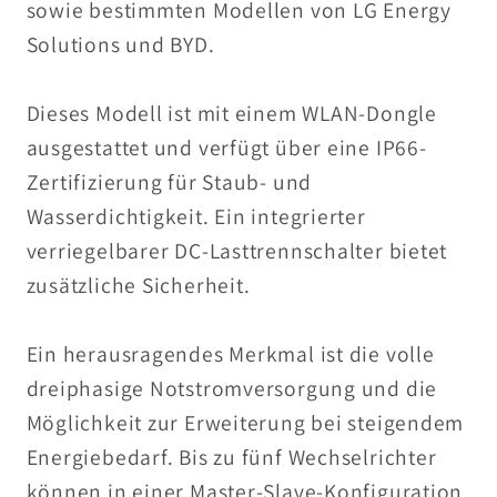
sowie bestimmten Modellen von LG Energy
w
s
Solutions und BYD.
e
e
c
l
Dieses Modell ist mit einem WLAN-Dongle
h
r
ausgestattet und verfügt über eine IP66-
s
i
e
c
Zertifizierung für Staub- und
l
h
Wasserdichtigkeit. Ein integrierter
r
t
verriegelbarer DC-Lasttrennschalter bietet
i
e
zusätzliche Sicherheit.
c
r
h
Ein herausragendes Merkmal ist die volle
t
dreiphasige Notstromversorgung und die
e
r
Möglichkeit zur Erweiterung bei steigendem
Energiebedarf. Bis zu fünf Wechselrichter
können in einer Master-Slave-Konfiguration