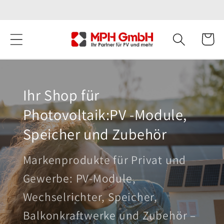
Direkt
🚙 Lieferung oder 🏢 Abholung
zum
Inhalt
Warenko
Ihr Shop für
Photovoltaik:PV -Module,
Speicher und Zubehör
Markenprodukte für Privat und
Gewerbe: PV-Module,
Wechselrichter, Speicher,
Balkonkraftwerke und Zubehör –