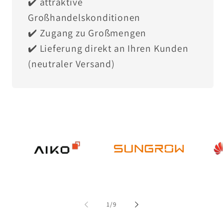
✔️ attraktive
Großhandelskonditionen
✔️ Zugang zu Großmengen
✔️ Lieferung direkt an Ihren Kunden
(neutraler Versand)
von
1
/
9