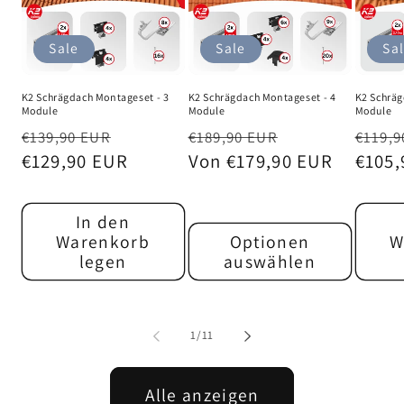
Sale
Sale
Sa
K2 Schrägdach Montageset - 3
K2 Schrägdach Montageset - 4
K2 Schräg
Module
Module
Module
Normaler
Verkaufspreis
Normaler
Verkaufsprei
Norm
€139,90 EUR
€189,90 EUR
€119,9
Preis
€129,90 EUR
Preis
Von €179,90 EUR
Preis
€105,
In den
Warenkorb
Optionen
W
legen
auswählen
von
1
/
11
Alle anzeigen