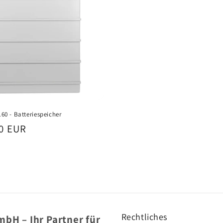
0 - Batteriespeicher
r
00 EUR
Rechtliches
bH – Ihr Partner für