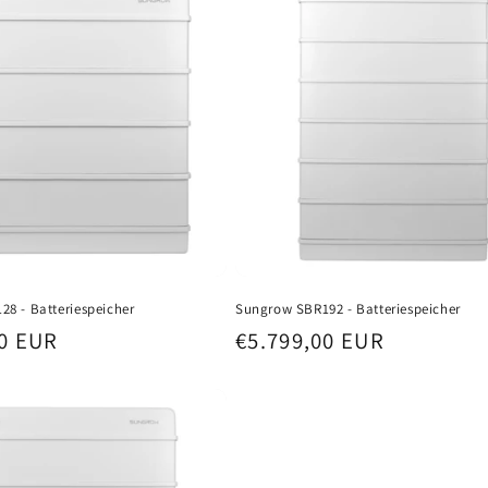
8 - Batteriespeicher
Sungrow SBR192 - Batteriespeicher
r
00 EUR
Normaler
€5.799,00 EUR
Preis