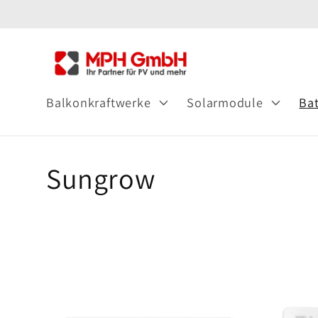
Direkt
zum
Inhalt
Balkonkraftwerke
Solarmodule
Bat
K
Sungrow
a
t
e