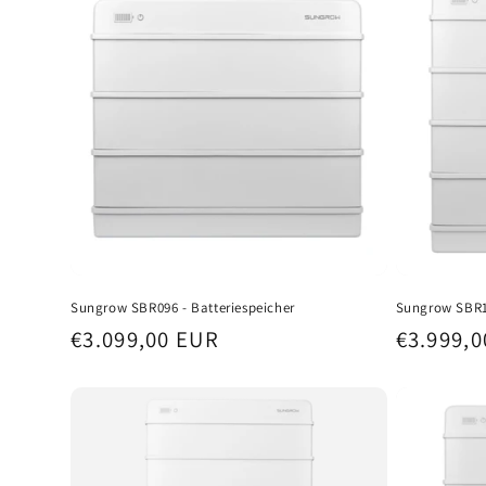
g
o
r
i
e
:
Sungrow SBR096 - Batteriespeicher
Sungrow SBR12
Normaler
€3.099,00 EUR
Normale
€3.999,
Preis
Preis