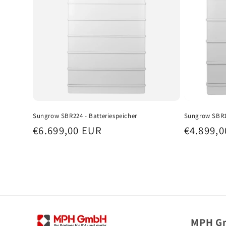
Sungrow SBR224 - Batteriespeicher
Sungrow SBR16
Normaler
€6.699,00 EUR
Normale
€4.899,
Preis
Preis
MPH Gm