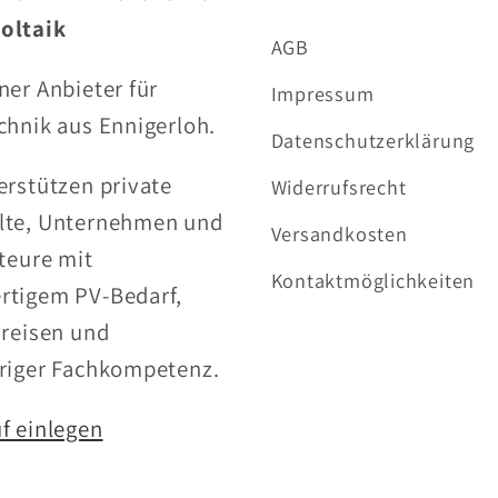
oltaik
AGB
ner Anbieter für
Impressum
chnik aus Ennigerloh.
Datenschutzerklärung
erstützen private
Widerrufsrecht
lte, Unternehmen und
Versandkosten
ateure mit
Kontaktmöglichkeiten
rtigem PV-Bedarf,
Preisen und
riger Fachkompetenz.
f einlegen