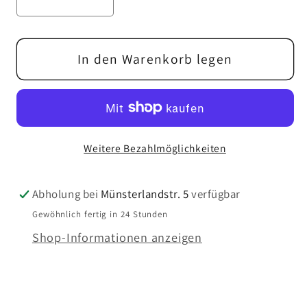
V
E
r
r
e
e
e
r
i
i
r
h
s
s
r
ö
In den Warenkorb legen
i
h
n
e
g
d
e
i
Weitere Bezahlmöglichkeiten
r
e
e
M
d
e
Abholung bei
Münsterlandstr. 5
verfügbar
i
n
Gewöhnlich fertig in 24 Stunden
e
g
Shop-Informationen anzeigen
M
e
e
f
n
ü
g
r