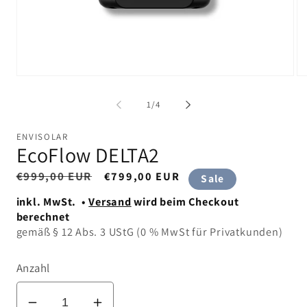
Medien
Me
1
2
in
in
von
1
/
4
Modal
Mo
öffnen
öf
ENVISOLAR
EcoFlow DELTA2
N
€999,00 EUR
V
€799,00 EUR
Sale
o
e
inkl. MwSt. •
Versand
wird beim Checkout
r
r
berechnet
m
k
gemäß § 12 Abs. 3 UStG (0 % MwSt für Privatkunden)
a
a
l
u
e
f
Anzahl
r
s
P
p