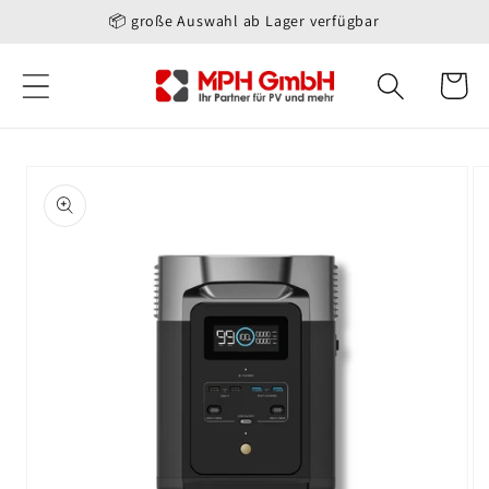
Direkt
📦 große Auswahl ab Lager verfügbar
zum
Inhalt
Warenko
oduktinformationen
ringen