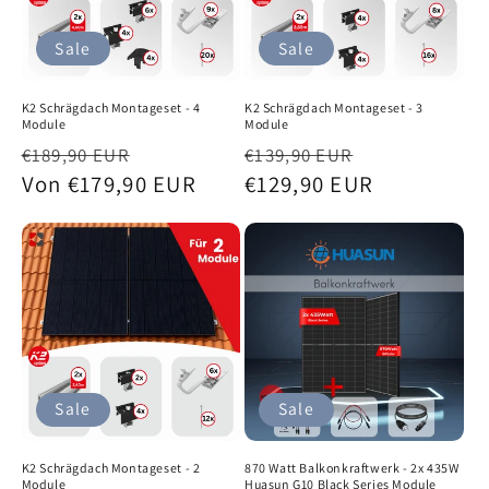
e
Sale
Sale
:
K2 Schrägdach Montageset - 4
K2 Schrägdach Montageset - 3
Module
Module
Normaler
Verkaufspreis
Normaler
Verkaufspr
€189,90 EUR
€139,90 EUR
Preis
Von €179,90 EUR
Preis
€129,90 EUR
Sale
Sale
K2 Schrägdach Montageset - 2
870 Watt Balkonkraftwerk - 2x 435W
Module
Huasun G10 Black Series Module