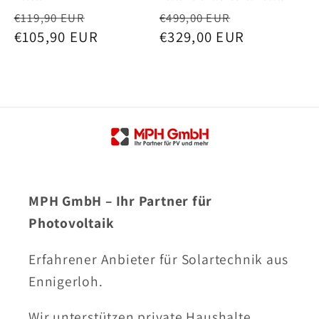
Normaler
Verkaufspreis
Normaler
Verkaufspr
€119,90 EUR
€499,00 EUR
Preis
€105,90 EUR
Preis
€329,00 EUR
MPH GmbH – Ihr Partner für
Photovoltaik
Erfahrener Anbieter für Solartechnik aus
Ennigerloh.
Wir unterstützen private Haushalte,